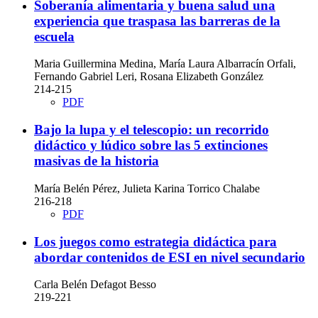
Soberanía alimentaria y buena salud una
experiencia que traspasa las barreras de la
escuela
Maria Guillermina Medina, María Laura Albarracín Orfali,
Fernando Gabriel Leri, Rosana Elizabeth González
214-215
PDF
Bajo la lupa y el telescopio: un recorrido
didáctico y lúdico sobre las 5 extinciones
masivas de la historia
María Belén Pérez, Julieta Karina Torrico Chalabe
216-218
PDF
Los juegos como estrategia didáctica para
abordar contenidos de ESI en nivel secundario
Carla Belén Defagot Besso
219-221