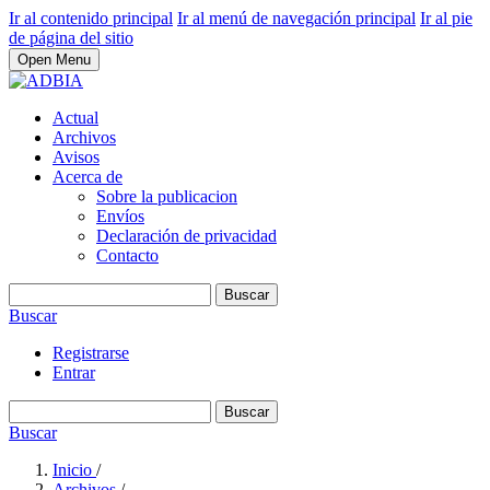
Ir al contenido principal
Ir al menú de navegación principal
Ir al pie
de página del sitio
Open Menu
Actual
Archivos
Avisos
Acerca de
Sobre la publicacion
Envíos
Declaración de privacidad
Contacto
Buscar
Buscar
Registrarse
Entrar
Buscar
Buscar
Inicio
/
Archivos
/